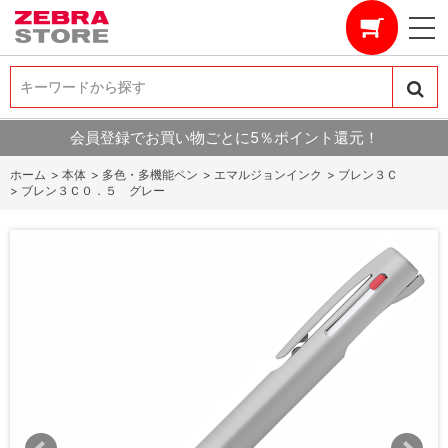
キーワードから探す
キーワードから探す
会員登録でお買い物ごとに5％ポイント還元！
ホーム
>
本体
>
多色・多機能ペン
>
エマルジョンインク
>
ブレン３Ｃ
>
ブレン３Ｃ０．５ グレー