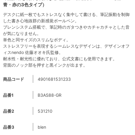
青・赤の3色タイプ）
デスクに紙一枚でもストレスなく集中して書ける、筆記振動を制御
した書き心地抜群の新感覚ボールペン。
ブレンシステム搭載で、筆記時のガタつきやカチャカチャとした音
が気になりません。
単色と同サイズのスリムなボディ。
ストレスフリーを表現するシームレスなデザインは、デザインオフ
ィスnendo 佐藤オオキ氏監修。
耐水性・耐光性に優れており、公式文書にも使用できます。
背面のノック部を押すと黒インクが出ます。
商品コード
4901681531233
品番1
B3AS88-GR
品番2
531210
品番3
blen