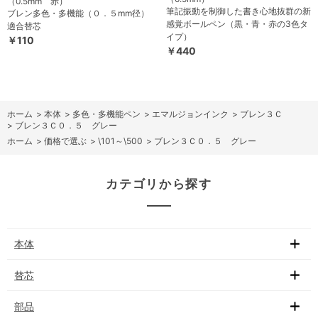
（0.5mm 赤）
筆記振動を制御した書き心地抜群の新
ブレン多色・多機能（０．５mm径）
感覚ボールペン（黒・青・赤の3色タ
適合替芯
イプ）
￥110
￥440
ホーム
>
本体
>
多色・多機能ペン
>
エマルジョンインク
>
ブレン３Ｃ
>
ブレン３Ｃ０．５ グレー
ホーム
>
価格で選ぶ
>
\101～\500
>
ブレン３Ｃ０．５ グレー
カテゴリから探す
本体
替芯
部品