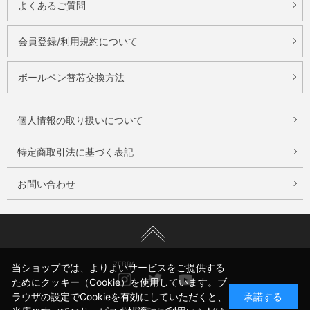
よくあるご質問
会員登録/利用規約について
ボールペン替芯交換方法
個人情報の取り扱いについて
特定商取引法に基づく表記
お問い合わせ
ZEBRA
当ショップでは、よりよいサービスをご提供する
Instagram
Twitter
Youtube
ためにクッキー（Cookie）を使用しています。ブ
ラウザの設定でCookieを有効にしていただくと、
承諾する