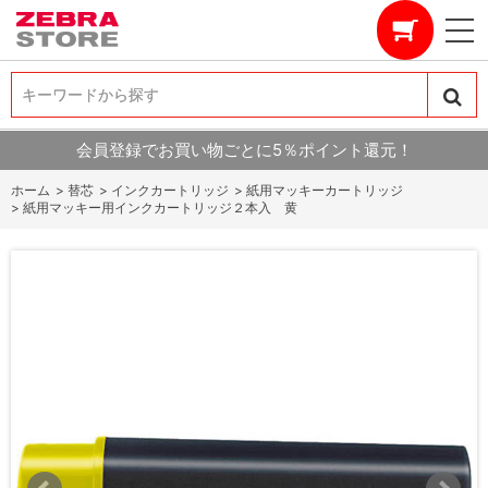
キーワードから探す
キーワードから探す
会員登録でお買い物ごとに5％ポイント還元！
ホーム
>
替芯
>
インクカートリッジ
>
紙用マッキーカートリッジ
>
紙用マッキー用インクカートリッジ２本入 黄