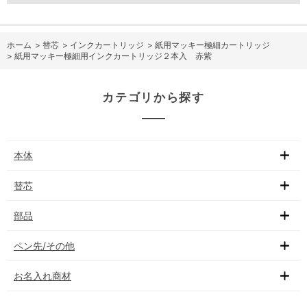
ホーム
>
替芯
>
インクカートリッジ
>
紙用マッキー極細カートリッジ
>
紙用マッキー極細用インクカートリッジ２本入 赤紫
カテゴリから探す
本体
替芯
部品
ペン先/その他
お名入れ商材