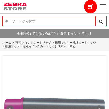
キーワードから探す
キーワードから探す
会員登録でお買い物ごとに5％ポイント還元！
ホーム
>
替芯
>
インクカートリッジ
>
紙用マッキー極細カートリッジ
>
紙用マッキー極細用インクカートリッジ２本入 赤紫