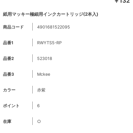
￥132
紙用マッキー極細用インクカートリッジ(2本入)
商品コード
4901681522095
品番1
RWYTS5-RP
品番2
523018
品番3
Mckee
カラー
赤紫
ポイント
6
在庫
○