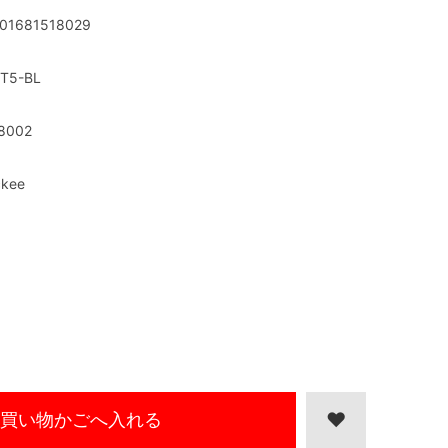
01681518029
T5-BL
8002
kee
買い物かごへ入れる