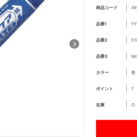
商品コード
49
品番1
YY
品番2
51
品番3
Mc
カラー
青
ポイント
7
在庫
○