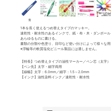
青
1本を長く使えるつめ替えタイプのマッキー。
速乾性・耐水性のあるインクで、紙・布・木・ダンボール
あらゆるものに書ける。
書類の分類や色塗り、目印など使い分けによって様々な用
※浮輪等の軟質塩化ビニール製品には適しません。
【特長】つめ替えタイプの油性マーカー／ペン芯（太字）
【ペン先】太字・細字両用
【線幅】太字：6.0mm／細字：1.5～2.0mm
【インク】油性染料インク／速乾性・耐水性