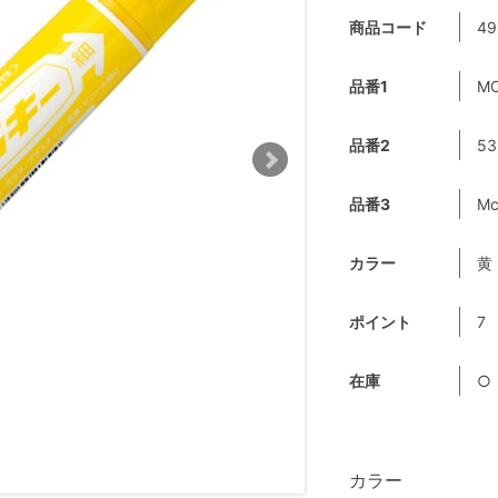
商品コード
49
品番1
MO
品番2
53
品番3
Mc
カラー
黄
ポイント
7
在庫
○
カラー