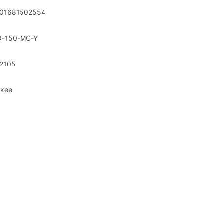
01681502554
-150-MC-Y
2105
kee