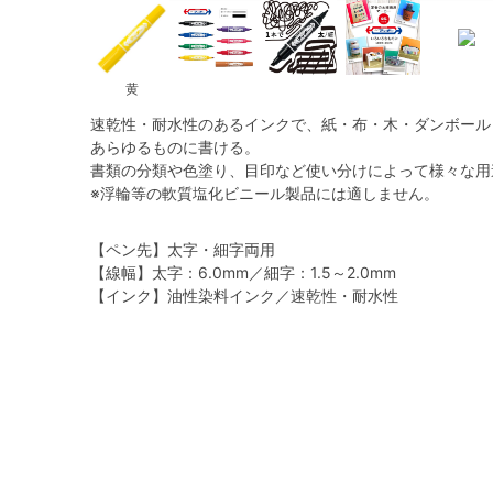
黄
速乾性・耐水性のあるインクで、紙・布・木・ダンボール
あらゆるものに書ける。
書類の分類や色塗り、目印など使い分けによって様々な用
※浮輪等の軟質塩化ビニール製品には適しません。
【ペン先】太字・細字両用
【線幅】太字：6.0mm／細字：1.5～2.0mm
【インク】油性染料インク／速乾性・耐水性