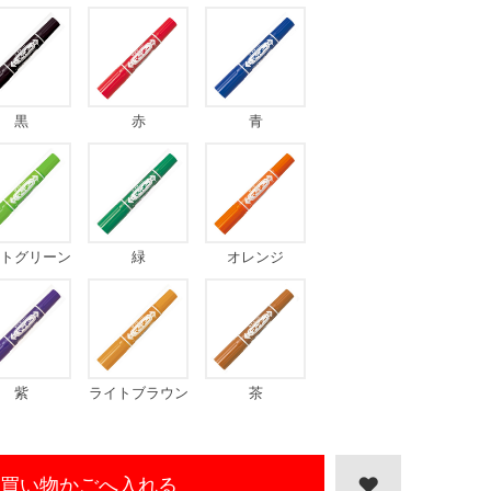
黒
赤
青
トグリーン
緑
オレンジ
紫
ライトブラウン
茶
買い物かごへ入れる