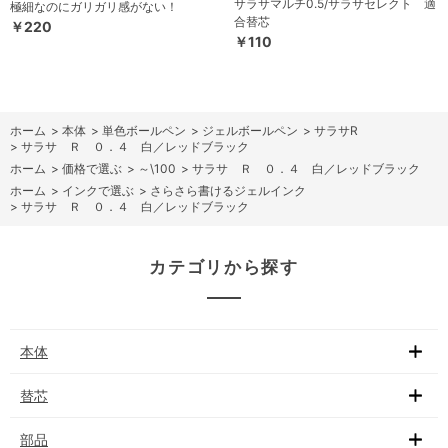
サラサマルチ0.5/サラサセレクト 適
極細なのにガリガリ感がない！
合替芯
￥220
￥110
ホーム
>
本体
>
単色ボールペン
>
ジェルボールペン
>
サラサR
>
サラサ Ｒ ０．４ 白／レッドブラック
ホーム
>
価格で選ぶ
>
～\100
>
サラサ Ｒ ０．４ 白／レッドブラック
ホーム
>
インクで選ぶ
>
さらさら書けるジェルインク
>
サラサ Ｒ ０．４ 白／レッドブラック
カテゴリから探す
本体
替芯
部品