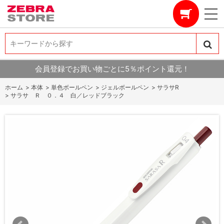
キーワードから探す
キーワードから探す
会員登録でお買い物ごとに5％ポイント還元！
ホーム
>
本体
>
単色ボールペン
>
ジェルボールペン
>
サラサR
>
サラサ Ｒ ０．４ 白／レッドブラック