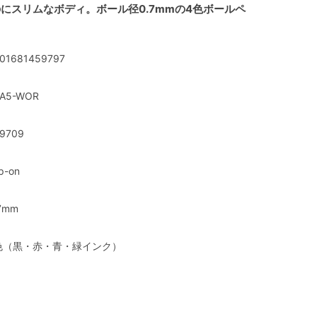
にスリムなボディ。ボール径0.7mmの4色ボールペ
01681459797
A5-WOR
9709
ip-on
7mm
色（黒・赤・青・緑インク）