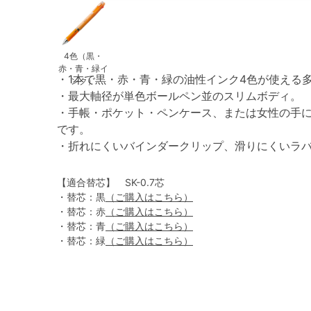
4色（黒・
赤・青・緑イ
・1本で黒・赤・青・緑の油性インク4色が使える
ンク）
・最大軸径が単色ボールペン並のスリムボディ。
・手帳・ポケット・ペンケース、または女性の手
です。
・折れにくいバインダークリップ、滑りにくいラ
【適合替芯】 SK-0.7芯
・替芯：黒
（ご購入はこちら）
・替芯：赤
（ご購入はこちら）
・替芯：青
（ご購入はこちら）
・替芯：緑
（ご購入はこちら）