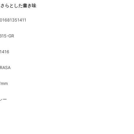
らさらとした書き味
01681351411
B15-GR
1416
RASA
7mm
レー