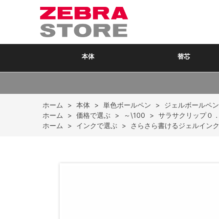
本体
替芯
ホーム
>
本体
>
単色ボールペン
>
ジェルボールペン
ホーム
>
価格で選ぶ
>
～\100
>
サラサクリップ０
ホーム
>
インクで選ぶ
>
さらさら書けるジェルイン