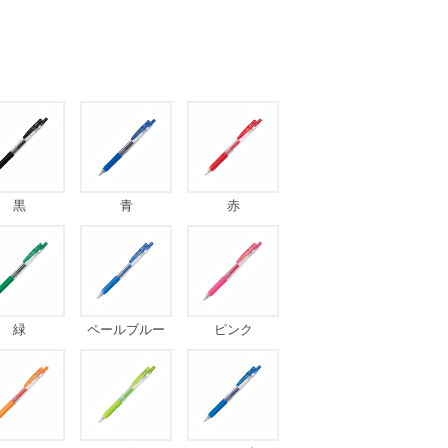
黒
青
赤
緑
ペールブルー
ピンク