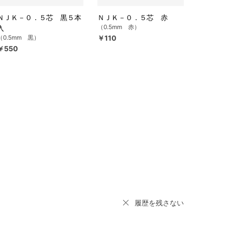
ＮＪＫ－０．５芯 黒５本
ＮＪＫ－０．５芯 赤
（0.5mm 赤）
入
（0.5mm 黒）
￥110
￥550
履歴を残さない