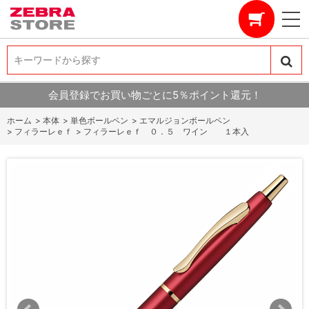
キーワードから探す
キーワードから探す
会員登録でお買い物ごとに5％ポイント還元！
ホーム
>
本体
>
単色ボールペン
>
エマルジョンボールペン
>
フィラーレｅｆ
>
フィラーレｅｆ ０．５ ワイン １本入