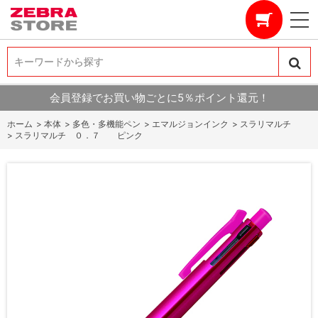
キーワードから探す
キーワードから探す
会員登録でお買い物ごとに5％ポイント還元！
ホーム
>
本体
>
多色・多機能ペン
>
エマルジョンインク
>
スラリマルチ
>
スラリマルチ ０．７ ピンク