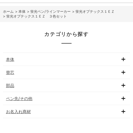
ホーム
>
本体
>
蛍光ペン/ラインマーカー
>
蛍光オプテックス１ＥＺ
>
蛍光オプテックス１ＥＺ ３色セット
カテゴリから探す
本体
替芯
部品
ペン先/その他
お名入れ商材