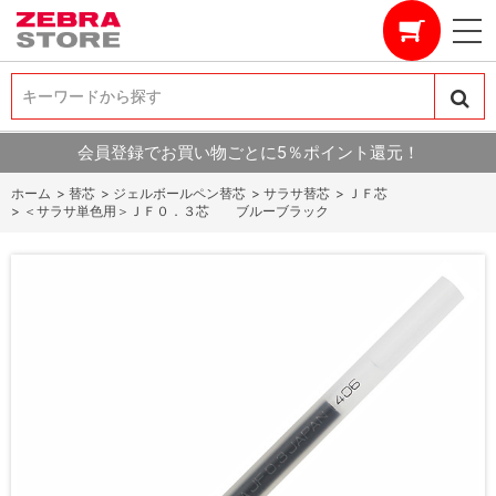
キーワードから探す
キーワードから探す
会員登録でお買い物ごとに5％ポイント還元！
ホーム
>
替芯
>
ジェルボールペン替芯
>
サラサ替芯
>
ＪＦ芯
>
＜サラサ単色用＞ＪＦ０．３芯 ブルーブラック