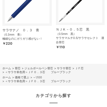
ＮＪＫ－０．５芯 黒
サラサナノ ０．３ 青
（0.5mm 黒）
（0.3mm 青）
サラサマルチ0.5/サラサセレクト 適
極細なのにガリガリ感がない！
合替芯
￥220
￥110
ホーム
>
替芯
>
ジェルボールペン替芯
>
サラサ替芯
>
ＪＦ芯
>
＜サラサ単色用＞ＪＦ０．３芯 ブルーブラック
ホーム
>
価格で選ぶ
>
～\100
>
＜サラサ単色用＞ＪＦ０．３芯 ブルーブラック
カテゴリから探す