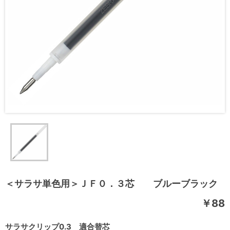
＜サラサ単色用＞ＪＦ０．３芯 ブルーブラック
￥88
サラサクリップ0.3 適合替芯