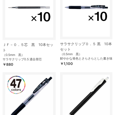
サラサクリップ０．５ 黒 10本
ＪＦ－０．５芯 黒 10本セッ
セット
ト
（0.5mm 黒）
（0.5mm 黒）
鮮やかな発色とさらさらとした書き味
サラサクリップ0.5 適合替芯
￥1,100
￥880