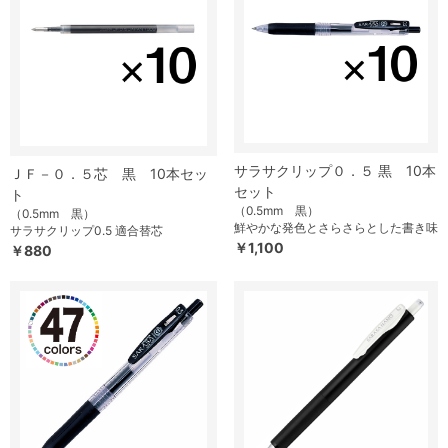
サラサクリップ０．５ 黒 10本
ＪＦ－０．５芯 黒 10本セッ
セット
ト
（0.5mm 黒）
（0.5mm 黒）
鮮やかな発色とさらさらとした書き味
サラサクリップ0.5 適合替芯
￥1,100
￥880