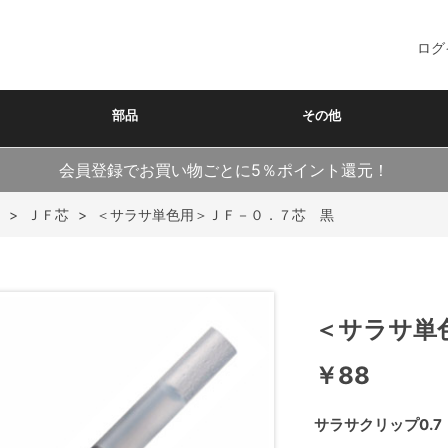
ログ
部品
その他
会員登録でお買い物ごとに5％ポイント還元！
>
ＪＦ芯
>
＜サラサ単色用＞ＪＦ－０．７芯 黒
＜サラサ単
￥88
サラサクリップ0.