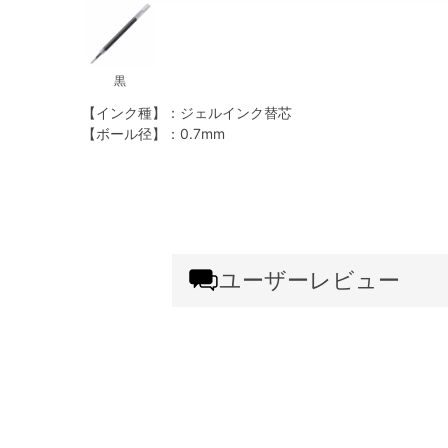
黒
【インク種】：ジェルインク替芯
【ボール径】：0.7mm
ユーザーレビュー