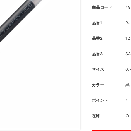
商品コード
49
品番1
RJ
品番2
12
品番3
SA
サイズ
0.
カラー
黒
ポイント
4
在庫
○