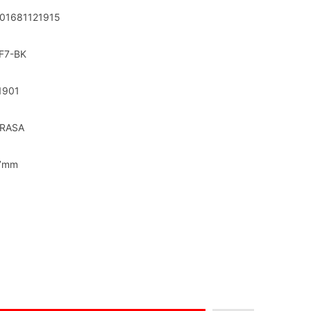
01681121915
F7-BK
1901
RASA
7mm