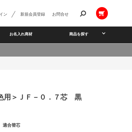
イン
新規会員登録
お問合せ
お名入れ商材
商品を探す
色用＞ＪＦ－０．７芯 黒
7 適合替芯