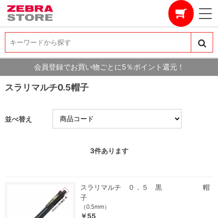
キーワードから探す
キーワードから探す
会員登録でお買い物ごとに5％ポイント還元！
スラリマルチ0.5帽子
並べ替え
3
件あります
スラリマルチ ０．５ 黒 帽
子
（0.5mm）
￥55