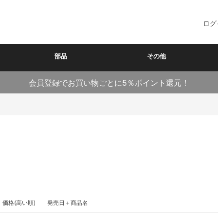
ログ
部品
その他
会員登録でお買い物ごとに5％ポイント還元！
価格(高い順)
発売日＋商品名