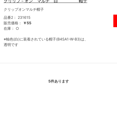
クリップ－オン マルチ 白 帽子
クリップオンマルチ帽子
品番2：
231615
販売価格：
￥55
在庫：
○
※軸色(白)に装着されている帽子(B4SA1-W-B3)は、
透明です
5
件あります