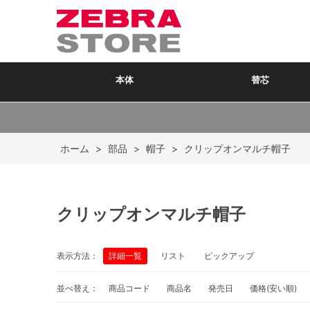
本体
替芯
ホーム
>
部品
>
帽子
>
クリップオンマルチ帽子
クリップオンマルチ帽子
表示方法：
詳細一覧
リスト
ピックアップ
並べ替え：
商品コード
商品名
発売日
価格(安い順)