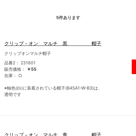
5
件あります
クリップ－オン マルチ 黒 帽子
クリップオンマルチ帽子
品番2：
231601
販売価格：
￥55
在庫：
○
※軸色(白)に装着されている帽子(B4SA1-W-B3)は、
透明です
クリップ－オン マルチ 青 帽子