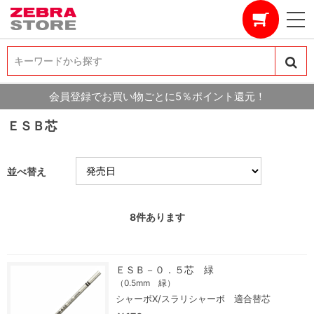
キーワードから探す
キーワードから探す
会員登録でお買い物ごとに5％ポイント還元！
ＥＳＢ芯
並べ替え
8
件あります
ＥＳＢ－０．５芯 緑
（0.5mm 緑）
シャーボX/スラリシャーボ 適合替芯