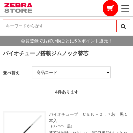
キーワードから探す
キーワードから探す
会員登録でお買い物ごとに5％ポイント還元！
バイオチューブ搭載ジムノック替芯
並べ替え
4
件あります
バイオチューブ ＣＥＫ－０．７芯 黒１
本入
（0.7mm 黒）
替芯は地球にやさしい BIOTUBEはもっとや