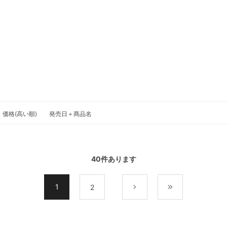
価格(高い順)
発売日＋商品名
40
件あります
1
2
次
最後