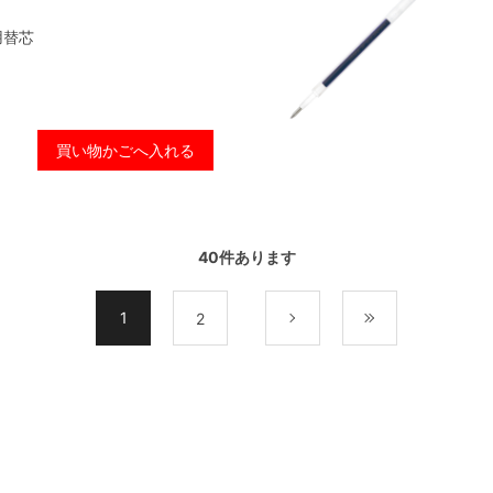
用替芯
買い物かごへ入れる
40
件あります
1
2
次
最後