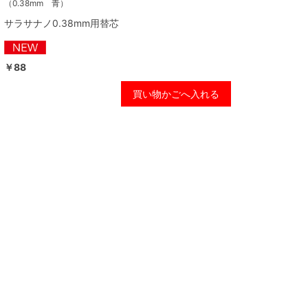
（0.38mm 青）
サラサナノ0.38mm用替芯
￥88
買い物かごへ入れる