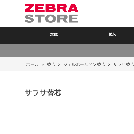
本体
替芯
ホーム
>
替芯
>
ジェルボールペン替芯
>
サラサ替芯
サラサ替芯