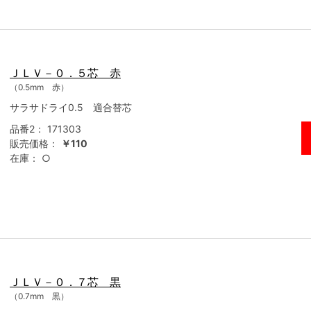
ＪＬＶ－０．５芯 赤
（0.5mm 赤）
サラサドライ0.5 適合替芯
品番2：
171303
販売価格：
￥110
在庫：
○
ＪＬＶ－０．７芯 黒
（0.7mm 黒）