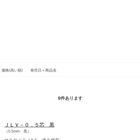
価格(高い順)
発売日＋商品名
9
件あります
ＪＬＶ－０．５芯 黒
（0.5mm 黒）