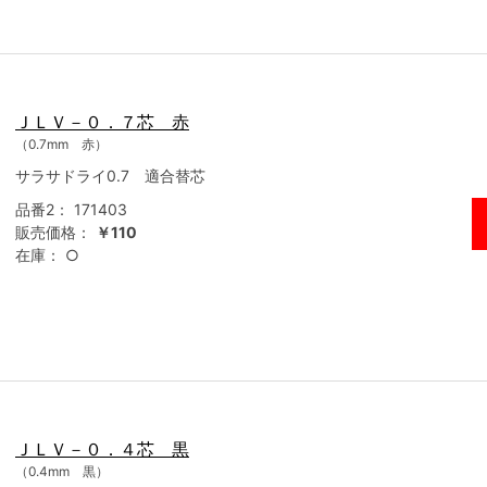
ＪＬＶ－０．７芯 赤
（0.7mm 赤）
サラサドライ0.7 適合替芯
品番2：
171403
販売価格：
￥110
在庫：
○
ＪＬＶ－０．４芯 黒
（0.4mm 黒）