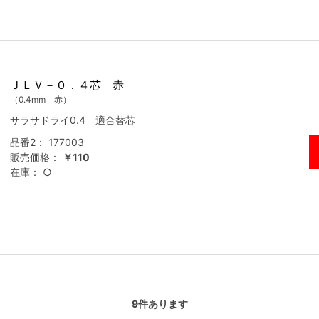
ＪＬＶ－０．４芯 赤
（0.4mm 赤）
サラサドライ0.4 適合替芯
品番2：
177003
販売価格：
￥110
在庫：
○
9
件あります