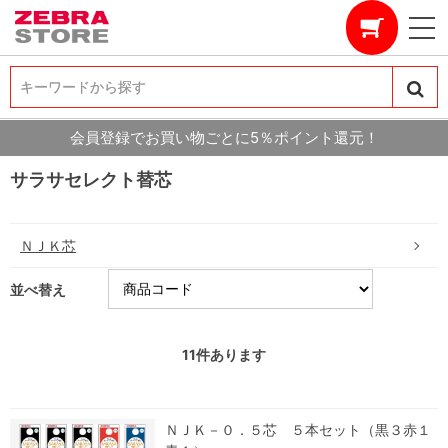
キーワードから探す
キーワードから探す
会員登録でお買い物ごとに5％ポイント還元！
サラサセレクト替芯
ＮＪＫ芯
並べ替え
11
件あります
ＮＪＫ－０．５芯 ５本セット（黒３赤１