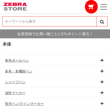
キーワードから探す
キーワードから探す
会員登録でお買い物ごとに5％ポイント還元！
本体
単色ボールペン
多色・多機能ペン
シャープペン
油性マーカー
蛍光ペン/ラインマーカー