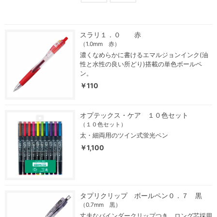
スラリ１．０ 赤
（1.0mm 赤）
濃くなめらかに書けるエマルジョンインク(油
性と水性の良い所どり)搭載の単色ボールペ
ン。
￥110
オプテックス・ケア １０色セット
（１０色セット）
太・細両用のツイン式蛍光ペン
￥1,100
タプリクリップ ボールペン０．７ 黒
（0.7mm 黒）
丈夫なバインダークリップつき。ロング芯採用