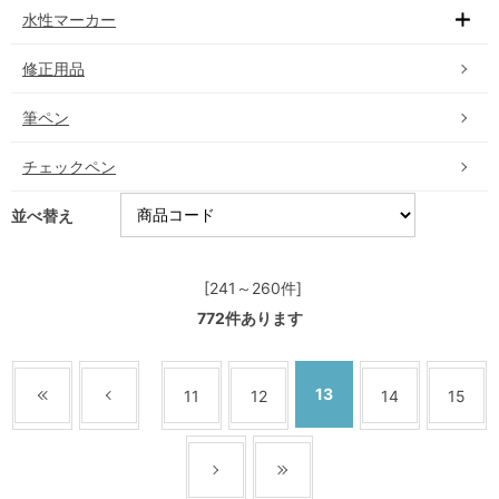
水性マーカー
修正用品
筆ペン
チェックペン
並べ替え
[241～260件]
772
件あります
13
11
12
14
15