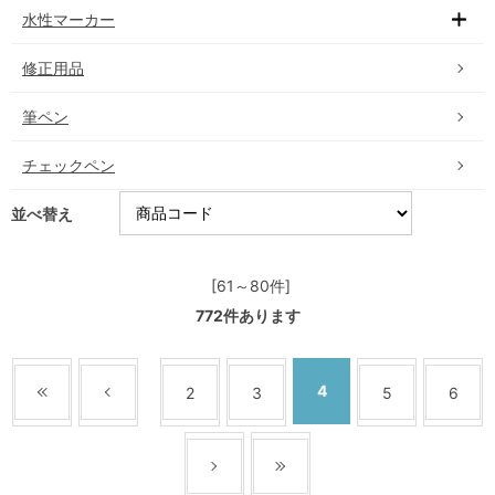
水性マーカー
修正用品
筆ペン
チェックペン
並べ替え
[61～80件]
772
件あります
4
2
3
5
6