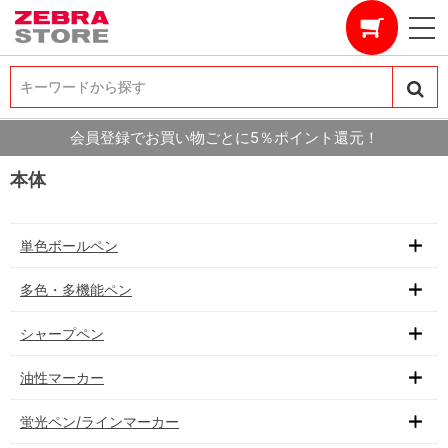
キーワードから探す
キーワードから探す
会員登録でお買い物ごとに5％ポイント還元！
本体
単色ボールペン
多色・多機能ペン
シャープペン
油性マーカー
蛍光ペン/ラインマーカー