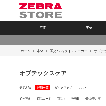
本体
替芯
ホーム
>
本体
>
蛍光ペン/ラインマーカー
>
オプテ
オプテックスケア
表示方法：
詳細一覧
ピックアップ
リスト
並べ替え：
商品コード
商品名
発売日
価格(安い順)