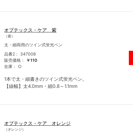
オプテックス・ケア 紫
（紫）
太・細両用のツイン式蛍光ペン
品番2：
347008
販売価格：
￥110
在庫：
○
1本で太・細書きのツイン式蛍光ペン。
【線幅】太4.0mm・細0.8～1.1mm
オプテックス・ケア オレンジ
（オレンジ）