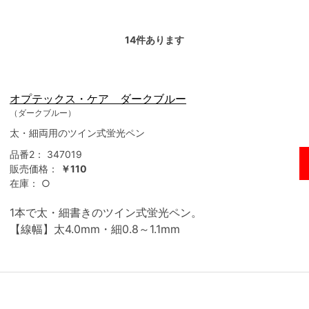
14
件あります
オプテックス・ケア ダークブルー
（ダークブルー）
太・細両用のツイン式蛍光ペン
品番2：
347019
販売価格：
￥110
在庫：
○
1本で太・細書きのツイン式蛍光ペン。
【線幅】太4.0mm・細0.8～1.1mm