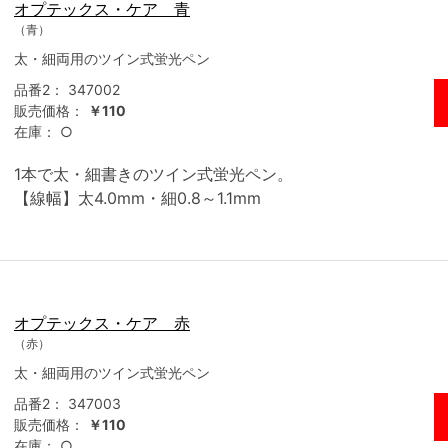
オプテックス・ケア 青
（青）
太・細両用のツイン式蛍光ペン
品番2：
347002
販売価格：
￥110
在庫：
○
1本で太・細書きのツイン式蛍光ペン。
【線幅】太4.0mm・細0.8～1.1mm
オプテックス・ケア 赤
（赤）
太・細両用のツイン式蛍光ペン
品番2：
347003
販売価格：
￥110
在庫：
○