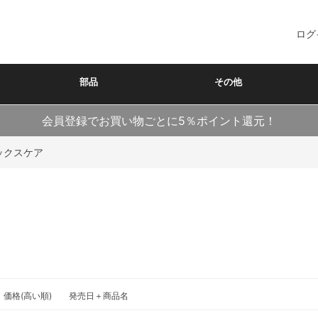
ログ
部品
その他
会員登録でお買い物ごとに5％ポイント還元！
ックスケア
価格(高い順)
発売日＋商品名