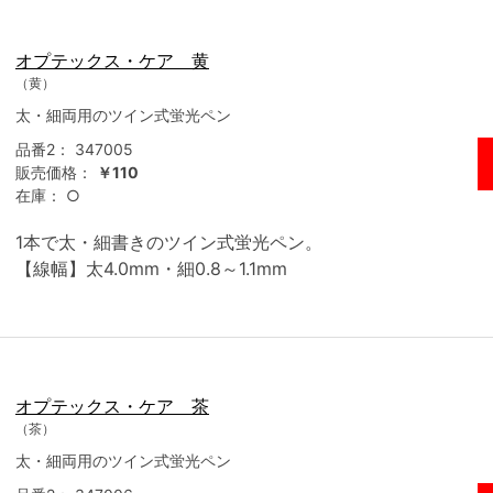
オプテックス・ケア 黄
（黄）
太・細両用のツイン式蛍光ペン
品番2：
347005
販売価格：
￥110
在庫：
○
1本で太・細書きのツイン式蛍光ペン。
【線幅】太4.0mm・細0.8～1.1mm
オプテックス・ケア 茶
（茶）
太・細両用のツイン式蛍光ペン