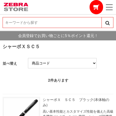
キーワードから探す
キーワードから探す
会員登録でお買い物ごとに5％ポイント還元！
シャーボＸＳＣ５
並べ替え
2
件あります
シャーボＸ ＳＣ５ ブラック(本体軸の
み)
高い基本性能とカスタマイズ性能を備えた高級