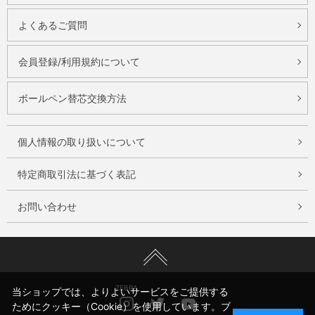
よくあるご質問
会員登録/利用規約について
ボールペン替芯交換方法
個人情報の取り扱いについて
特定商取引法に基づく表記
お問い合わせ
ZEBRA
当ショップでは、よりよいサービスをご提供する
Instagram
Twitter
Youtube
ためにクッキー（Cookie）を使用しています。ブ