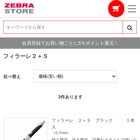
キーワードから探す
キーワードから探す
会員登録でお買い物ごとに5％ポイント還元！
フィラーレ２＋Ｓ
並べ替え
3
件あります
フィラーレ ２＋Ｓ ブラック １本
入
（0.7mm）
使う贅沢。送る贅沢。流麗なスタイルで使い心