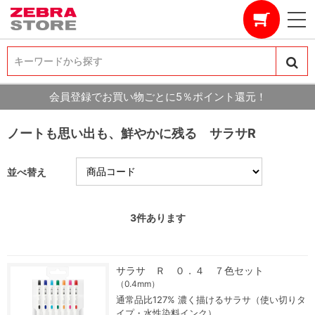
キーワードから探す
キーワードから探す
会員登録でお買い物ごとに5％ポイント還元！
ノートも思い出も、鮮やかに残る サラサR
並べ替え
3
件あります
サラサ Ｒ ０．４ ７色セット
（0.4mm）
通常品比127% 濃く描けるサラサ（使い切りタ
イプ・水性染料インク）