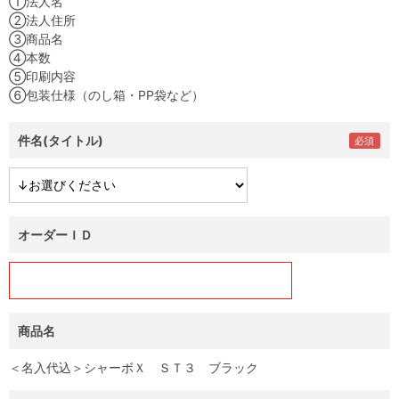
①法人名
②法人住所
③商品名
④本数
⑤印刷内容
⑥包装仕様（のし箱・PP袋など）
件名(タイトル)
オーダーＩＤ
商品名
＜名入代込＞シャーボＸ ＳＴ３ ブラック