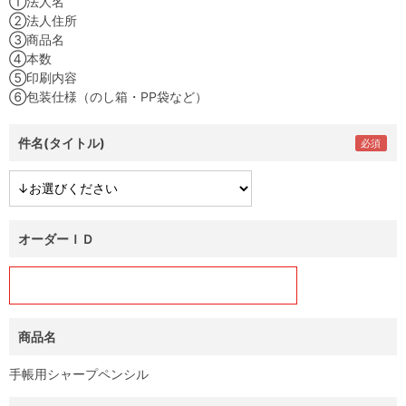
①法人名
②法人住所
③商品名
④本数
⑤印刷内容
⑥包装仕様（のし箱・PP袋など）
件名(タイトル)
オーダーＩＤ
商品名
手帳用シャープペンシル