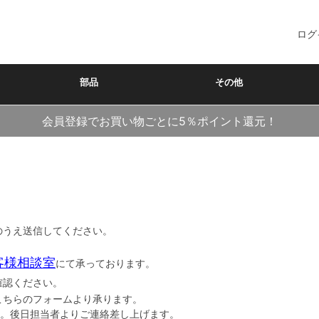
ログ
部品
その他
会員登録でお買い物ごとに5％ポイント還元！
のうえ送信してください。
客様相談室
にて承っております。
確認ください。
こちらのフォームより承ります。
後日担当者よりご連絡差し上げます。