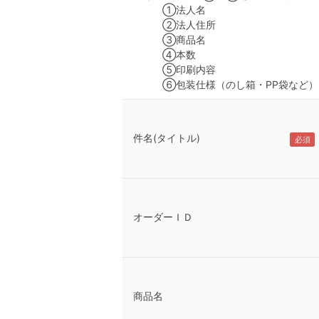
①法人名
②法人住所
③商品名
④本数
⑤印刷内容
⑥包装仕様（のし箱・PP袋など）
件名(タイトル)
オーダーＩＤ
商品名