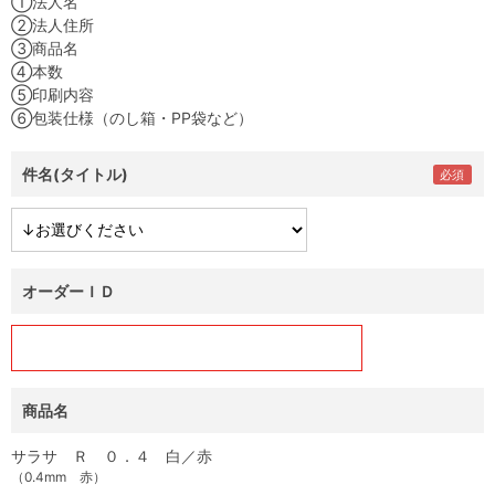
①法人名
②法人住所
③商品名
④本数
⑤印刷内容
⑥包装仕様（のし箱・PP袋など）
件名(タイトル)
オーダーＩＤ
商品名
サラサ Ｒ ０．４ 白／赤
（0.4mm 赤）