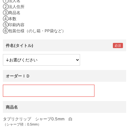
①法人名
②法人住所
③商品名
④本数
⑤印刷内容
⑥包装仕様（のし箱・PP袋など）
件名(タイトル)
オーダーＩＤ
商品名
タプリクリップ シャープ0.5mm 白
（シャープ径：0.5mm）