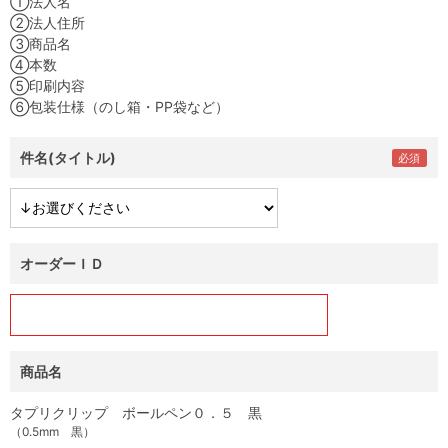
①法人名
②法人住所
③商品名
④本数
⑤印刷内容
⑥包装仕様（のし箱・PP袋など）
件名(タイトル)
オーダーＩＤ
商品名
タプリクリップ ボールペン０．５ 黒
（0.5mm 黒）