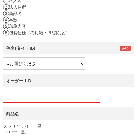
①法人名
②法人住所
③商品名
④本数
⑤印刷内容
⑥包装仕様（のし箱・PP袋など）
件名(タイトル)
オーダーＩＤ
商品名
スラリ１．０ 黒
（1.0mm 黒）