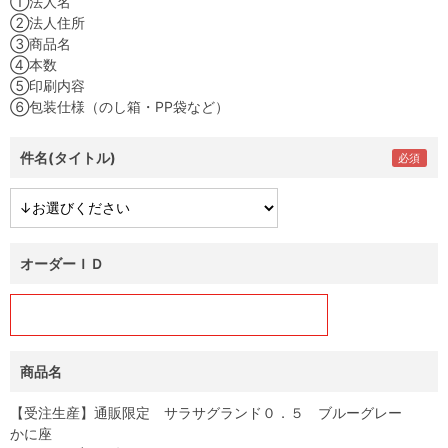
①法人名
②法人住所
③商品名
④本数
⑤印刷内容
⑥包装仕様（のし箱・PP袋など）
件名(タイトル)
オーダーＩＤ
商品名
【受注生産】通販限定 サラサグランド０．５ ブルーグレー
かに座