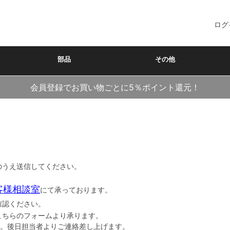
ログ
部品
その他
会員登録でお買い物ごとに5％ポイント還元！
のうえ送信してください。
客様相談室
にて承っております。
確認ください。
こちらのフォームより承ります。
後日担当者よりご連絡差し上げます。