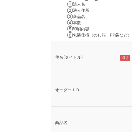
①法人名
②法人住所
③商品名
④本数
⑤印刷内容
⑥包装仕様（のし箱・PP袋など）
件名(タイトル)
オーダーＩＤ
商品名