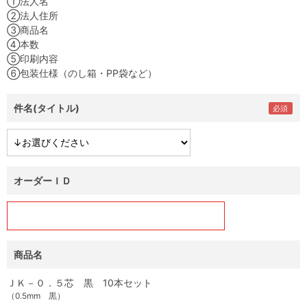
①法人名
②法人住所
③商品名
④本数
⑤印刷内容
⑥包装仕様（のし箱・PP袋など）
件名(タイトル)
オーダーＩＤ
商品名
ＪＫ－０．５芯 黒 10本セット
（0.5mm 黒）