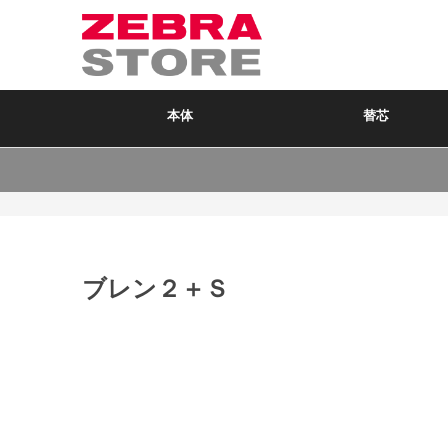
本体
替芯
ブレン２＋Ｓ