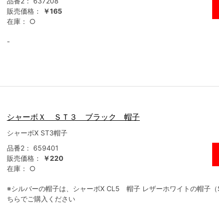
品番2：
637208
販売価格：
￥165
在庫：
○
-
シャーボＸ ＳＴ３ ブラック 帽子
シャーボX ST3帽子
品番2：
659401
販売価格：
￥220
在庫：
○
※シルバーの帽子は、シャーボX CL5 帽子 レザーホワイトの帽子（S
ちらでご購入ください