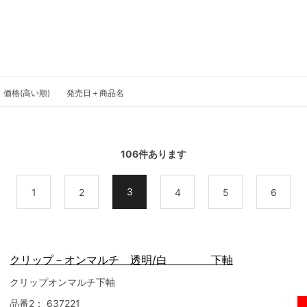
価格(高い順)
発売日＋商品名
106
件あります
3
前
1
2
4
5
6
クリップ－オンマルチ 透明/白 下軸
クリップオンマルチ下軸
品番2：
637221