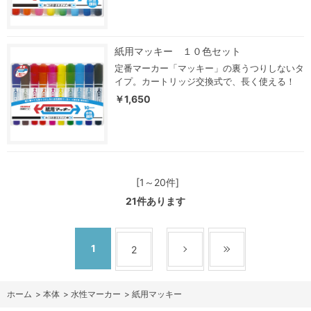
紙用マッキー １０色セット
定番マーカー「マッキー」の裏うつりしないタ
イプ。カートリッジ交換式で、長く使える！
￥1,650
[1～20件]
21
件あります
1
2
ホーム
>
本体
>
水性マーカー
>
紙用マッキー