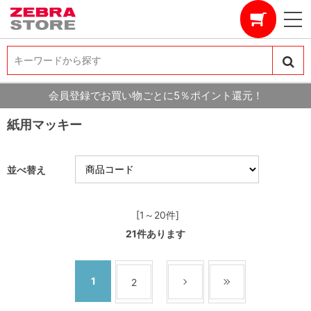
キーワードから探す
キーワードから探す
会員登録でお買い物ごとに5％ポイント還元！
紙用マッキー
並べ替え
[1～20件]
21
件あります
1
2