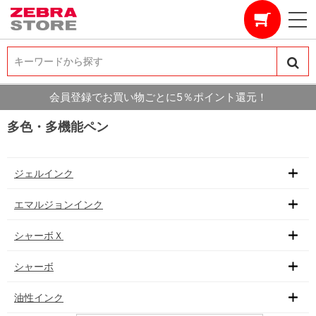
キーワードから探す
キーワードから探す
会員登録でお買い物ごとに5％ポイント還元！
多色・多機能ペン
ジェルインク
エマルジョンインク
シャーボＸ
シャーボ
油性インク