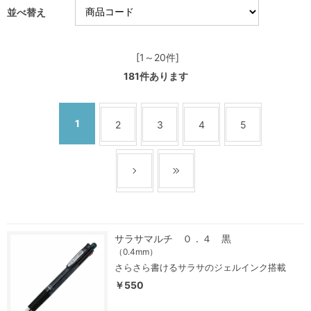
並べ替え
[1～20件]
181
件あります
1
2
3
4
5
サラサマルチ ０．４ 黒
（0.4mm）
さらさら書けるサラサのジェルインク搭載
￥550