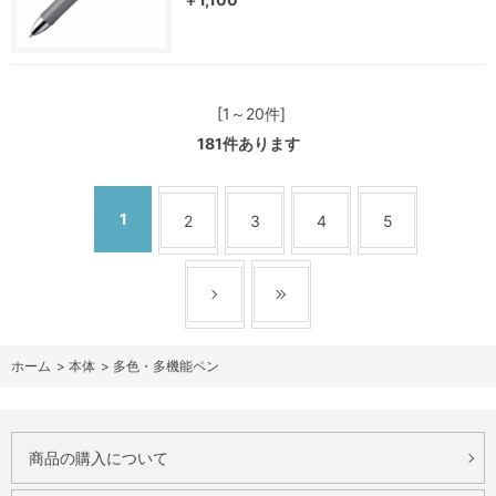
[1～20件]
181
件あります
1
2
3
4
5
ホーム
>
本体
>
多色・多機能ペン
商品の購入について