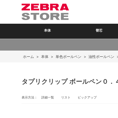
本体
替芯
ホーム
>
本体
>
単色ボールペン
>
油性ボールペン
タプリクリップ ボールペン０．
表示方法：
詳細一覧
リスト
ピックアップ