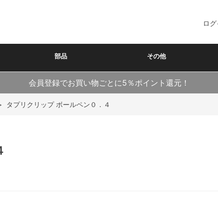
ログ
部品
その他
会員登録でお買い物ごとに5％ポイント還元！
>
タプリクリップ ボールペン０．４
４