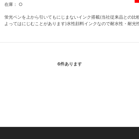
在庫：
○
蛍光ペンを上から引いてもにじまないインク搭載(当社従来品との比
よってはにじむことがあります)水性顔料インクなので耐水性・耐光
6
件あります