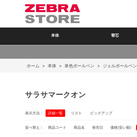
本体
替芯
ホーム
>
本体
>
単色ボールペン
>
ジェルボールペン
サラサマークオン
表示方法：
詳細一覧
リスト
ピックアップ
並べ替え：
商品コード
商品名
発売日
価格(安い順)