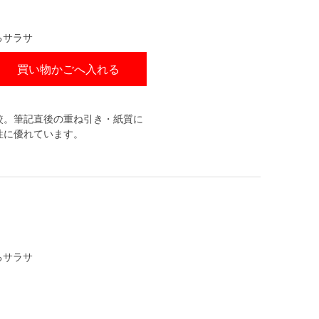
るサラサ
買い物かごへ入れる
較。筆記直後の重ね引き・紙質に
性に優れています。
るサラサ