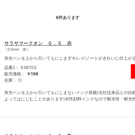
6
件あります
サラサマークオン ０．５ 赤
（0.5mm 赤）
蛍光ペンを上から引いてもにじまずキレイ!ノートがきれいに仕上が
品番2：
538703
販売価格：
￥198
在庫：
○
蛍光ペンを上から引いてもにじまないインク搭載(当社従来品との比
よってはにじむことがあります)水性顔料インクなので耐水性・耐光