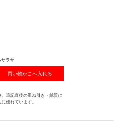
るサラサ
買い物かごへ入れる
較。筆記直後の重ね引き・紙質に
性に優れています。