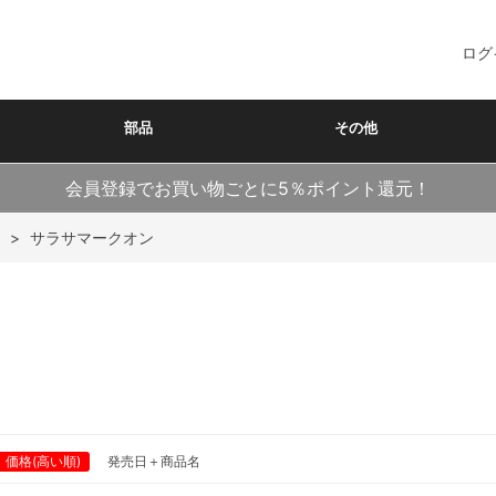
ログ
部品
その他
会員登録でお買い物ごとに5％ポイント還元！
>
サラサマークオン
価格(高い順)
発売日＋商品名